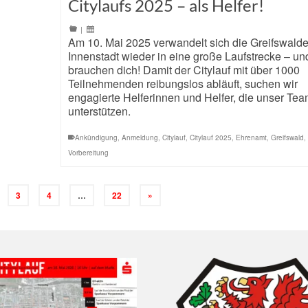
Citylaufs 2025 – als Helfer!
|
Am 10. Mai 2025 verwandelt sich die Greifswalde
Innenstadt wieder in eine große Laufstrecke – un
brauchen dich! Damit der Citylauf mit über 1000
Teilnehmenden reibungslos abläuft, suchen wir
engagierte Helferinnen und Helfer, die unser Te
unterstützen.
Ankündigung
,
Anmeldung
,
Citylauf
,
Citylauf 2025
,
Ehrenamt
,
Greifswald
,
Vorbereitung
3
4
…
22
»