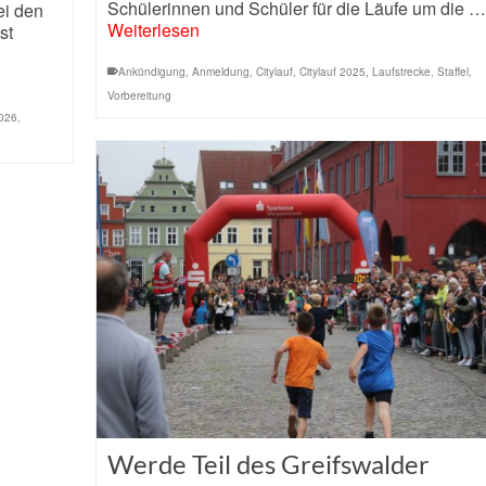
Schülerinnen und Schüler für die Läufe um die …
ei den
Weiterlesen
st
Ankündigung
,
Anmeldung
,
Citylauf
,
Citylauf 2025
,
Laufstrecke
,
Staffel
,
Vorbereitung
2026
,
g
Werde Teil des Greifswalder