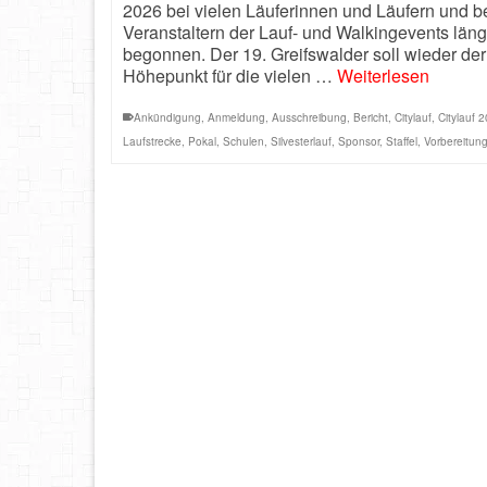
2026 bei vielen Läuferinnen und Läufern und b
Veranstaltern der Lauf- und Walkingevents läng
begonnen. Der 19. Greifswalder soll wieder der
Höhepunkt für die vielen …
Weiterlesen
Ankündigung
,
Anmeldung
,
Ausschreibung
,
Bericht
,
Citylauf
,
Citylauf 
Laufstrecke
,
Pokal
,
Schulen
,
Silvesterlauf
,
Sponsor
,
Staffel
,
Vorbereitun