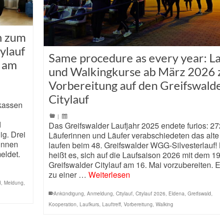
n zum
ylauf
Same procedure as every year: La
n am
und Walkingkurse ab März 2026 
Vorbereitung auf den Greifswald
Citylauf
rkassen
|
d
Das Greifswalder Laufjahr 2025 endete furios: 27
g. Drei
Läuferinnen und Läufer verabschiedeten das alte
innen
laufen beim 48. Greifswalder WGG-Silvesterlauf!
eldet.
heißt es, sich auf die Laufsaison 2026 mit dem 1
Greifswalder Citylauf am 16. Mai vorzubereiten. E
zu einer …
Weiterlesen
d
,
Meldung
,
Ankündigung
,
Anmeldung
,
Citylauf
,
Citylauf 2026
,
Eldena
,
Greifswald
,
Kooperation
,
Laufkurs
,
Lauftreff
,
Vorbereitung
,
Walking