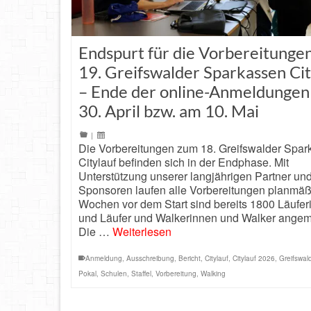
Endspurt für die Vorbereitunge
19. Greifswalder Sparkassen Cit
– Ende der online-Anmeldunge
30. April bzw. am 10. Mai
|
Die Vorbereitungen zum 18. Greifswalder Spa
Citylauf befinden sich in der Endphase. Mit
Unterstützung unserer langjährigen Partner un
Sponsoren laufen alle Vorbereitungen planmäßi
Wochen vor dem Start sind bereits 1800 Läufer
und Läufer und Walkerinnen und Walker angem
Die …
Weiterlesen
Anmeldung
,
Ausschreibung
,
Bericht
,
Citylauf
,
Citylauf 2026
,
Greifswal
Pokal
,
Schulen
,
Staffel
,
Vorbereitung
,
Walking