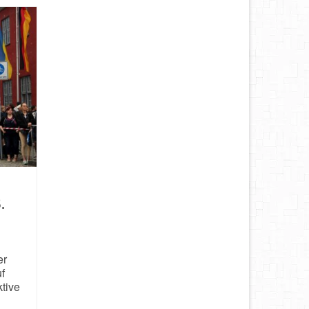
.
er
f
tive