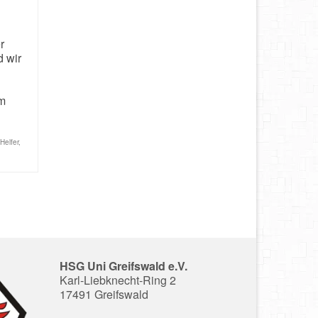
r
d wir
am
Helfer
,
HSG Uni Greifswald e.V.
Karl-Liebknecht-Ring 2
17491 Greifswald