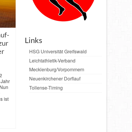
uf-
Links
zur
er
HSG Universität Greifswald
Leichtathletik-Verband
Mecklenburg/Vorpommern
2
Neuenkirchener Dorflauf
 Jahr
 Nun
Tollense-Timing
9
s ist