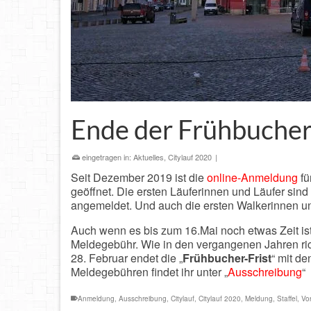
Ende der Frühbucher-
eingetragen in:
Aktuelles
,
Citylauf 2020
|
Seit Dezember 2019 ist die
online-Anmeldung
fü
geöffnet. Die ersten Läuferinnen und Läufer sind 
angemeldet. Und auch die ersten Walkerinnen und
Auch wenn es bis zum 16.Mai noch etwas Zeit ist
Meldegebühr. Wie in den vergangenen Jahren ri
28. Februar endet die „
Frühbucher-Frist
“ mit d
Meldegebühren findet ihr unter „
Ausschreibung
“
Anmeldung
,
Ausschreibung
,
Citylauf
,
Citylauf 2020
,
Meldung
,
Staffel
,
Vo