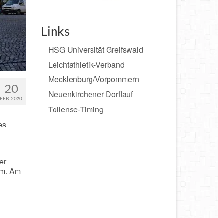
Links
HSG Universität Greifswald
Leichtathletik-Verband
Mecklenburg/Vorpommern
20
Neuenkirchener Dorflauf
FEB. 2020
Tollense-Timing
es
er
um. Am