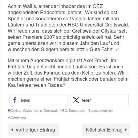
Achim Wallis, einer der Inhaber des im OEZ
angesiedelten Radcenters, betont: „Wir sind selbst
Sportler und kooperieren seit vielen Jahren mit den
Läufern und Triathleten der HSG Universität Greifswald.
Wir freuen uns, dass sich der Greifswalder Citylauf seit
seiner Premiere 2007 so prächtig entwickelt hat. Sehr
gerne unterstützen wir in diesem Jahr den Lauf und
wünschen den Siegern bereits jetzt > Gute Fahrt! <“
Mit einem Augenzwinkern ergänzt Axel Fründ: „Im
Frühjahr beginnt nicht nur die Laufsaison. Es ist auch
wieder Zeit, das Fahrrad aus dem Keller zu holen. Wir
machen gerne einen Frühjahrscheck oder beraten beim
Kauf eines neuen Rades.“
teilen
teilen
Citylauf
,
Citylauf 2016
,
Greifswald
,
HSG
,
Kooperation
,
Sponsorenaktion
,
Vorbereitung
Vorheriger Eintrag
Nächster Eintrag