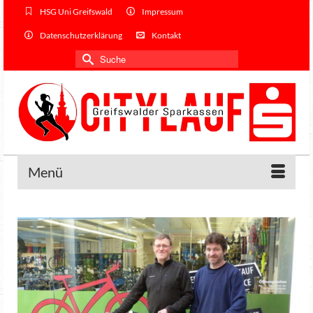
HSG Uni Greifswald
Impressum
Datenschutzerklärung
Kontakt
Suche
nach:
Menü