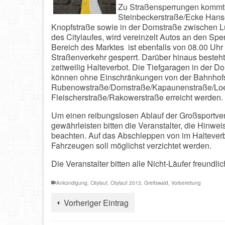
Zu Straßensperrungen kommt e
Steinbeckerstraße/Ecke Hanser
Knopfstraße sowie in der Domstraße zwischen Lut
des Citylaufes, wird vereinzelt
Autos an den Sper
Bereich des Marktes ist ebenfalls von 08.00 Uhr 
Straßenverkehr gesperrt. Darüber hinaus besteht
zeitweilig Halteverbot. Die Tiefgaragen in der
können ohne Einschränkungen von der Bahnhofs
Rubenowstraße/Domstraße/Kapaunenstraße/Loeff
Fleischerstraße/Rakowerstraße erreicht werden.
Um einen reibungslosen Ablauf der Großsportver
gewährleisten bitten die Veranstalter, die Hinwe
beachten. Auf das Abschleppen von im Halteverb
Fahrzeugen soll möglichst verzichtet werden.
Die Veranstalter bitten alle Nicht-Läufer freundli
Ankündigung
,
Citylauf
,
Citylauf 2013
,
Greifswald
,
Vorbereitung
Vorheriger Eintrag