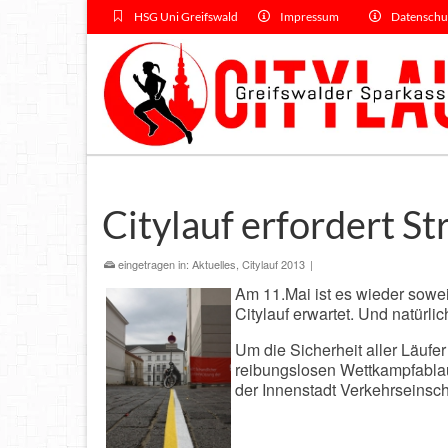
HSG Uni Greifswald
Impressum
Datenschu
Citylauf erfordert S
eingetragen in:
Aktuelles
,
Citylauf 2013
|
Am 11.Mai ist es wieder sowei
Citylauf erwartet. Und natürl
Um die Sicherheit aller Läufe
reibungslosen Wettkampfablau
der Innenstadt Verkehrseinsch