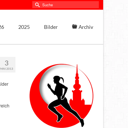
Suche
nach:
26
2025
Bilder
Archiv
3
MAI 2013
lder
reich