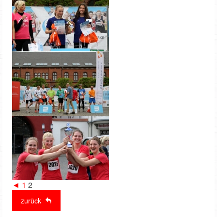
◄
1
2
zurück